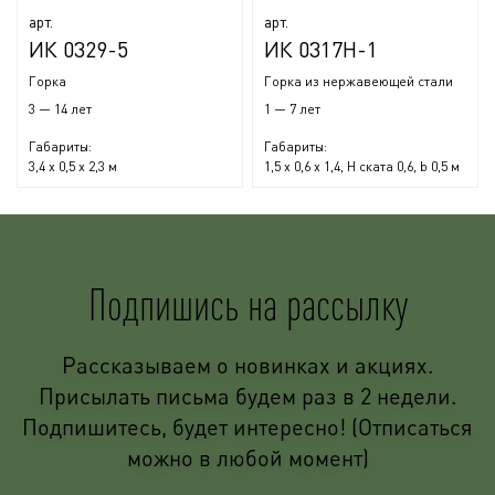
арт.
арт.
ИК 0329-5
ИК 0317Н-1
Горка
Горка из нержавеющей стали
3 — 14 лет
1 — 7 лет
Габариты:
Габариты:
3,4 x 0,5 x 2,3 м
1,5 x 0,6 x 1,4, H ската 0,6, b 0,5 м
Подпишись на рассылку
Рассказываем о новинках и акциях.
Присылать письма будем раз в 2 недели.
Подпишитесь, будет интересно! (Отписаться
можно в любой момент)