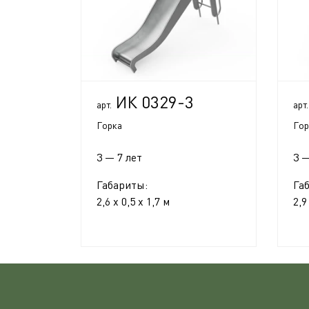
ИК 0329-3
арт.
арт.
Горка
Гор
3 — 7 лет
3 —
Габариты:
Га
2,6 x 0,5 x 1,7 м
2,9