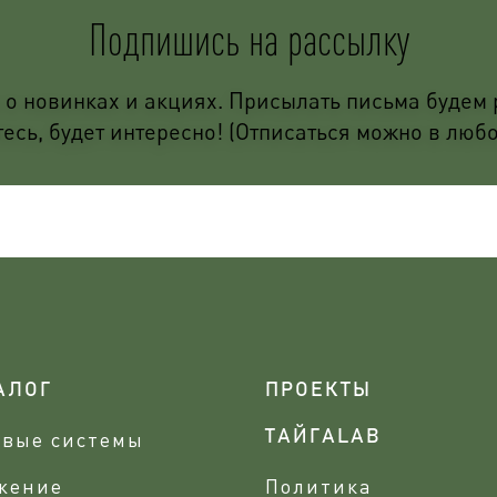
Подпишись на рассылку
о новинках и акциях. Присылать письма будем р
сь, будет интересно! (Отписаться можно в люб
АЛОГ
ПРОЕКТЫ
овые системы
ТАЙГАLAB
жение
Политика