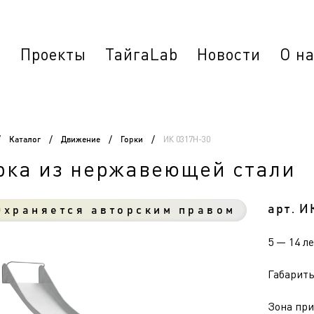
г
Проекты
ТайгаLab
Новости
О н
ИК 0317Н-30
/
Каталог
/
Движение
/
Горки
/
рка из нержавеющей стали
арт. И
храняется авторским правом
5 — 14 л
Габариты 
Зона приз