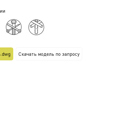
ии
ь.dwg
Скачать модель по запросу