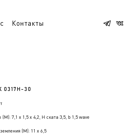
ас
Контакты
К 0317Н-30
ет
(М): 7,1 x 1,5 x 4,2, H ската 3,5, b 1,5 wave
емления (М): 11 x 6,5