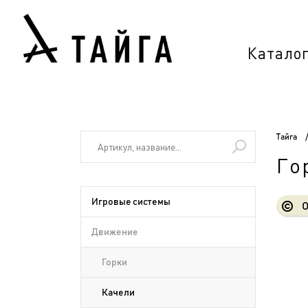
Катало
Тайга
Го
Игровые системы
О
Движение
Горки
Качели