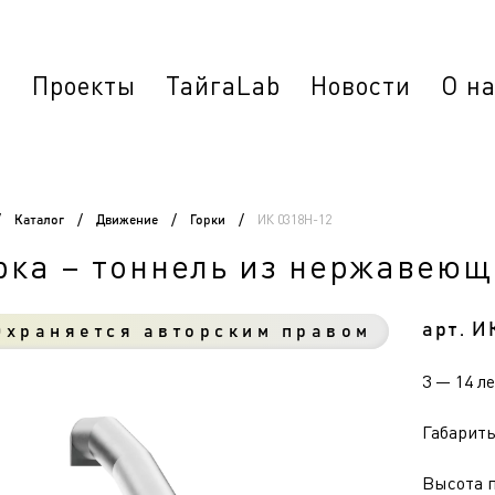
г
Проекты
ТайгаLab
Новости
О н
ИК 0318Н-12
/
Каталог
/
Движение
/
Горки
/
рка – тоннель из нержавеющ
арт. И
храняется авторским правом
3 — 14 л
Габариты 
Высота п