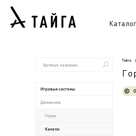
Катало
Тайга
Го
Игровые системы
О
Движение
Горки
Качели