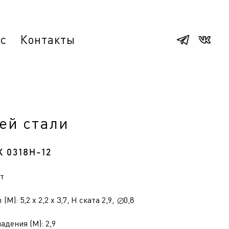
ас
Контакты
ей стали
К 0318Н-12
ет
(М): 5,2 x 2,2 x 3,7, H ската 2,9,
0,8
адения (М): 2,9