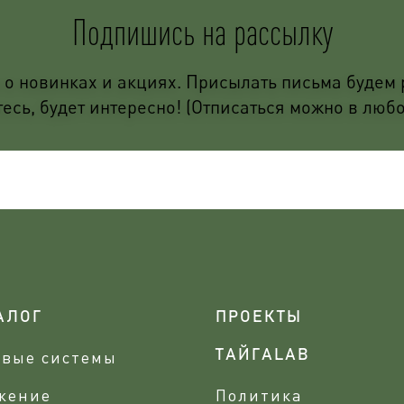
Подпишись на рассылку
о новинках и акциях. Присылать письма будем р
сь, будет интересно! (Отписаться можно в люб
АЛОГ
ПРОЕКТЫ
овые системы
ТАЙГАLAB
жение
Политика