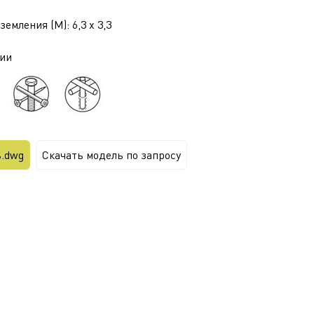
емления (М): 6,3 x 3,3
ии
ь.dwg
Скачать модель по запросу