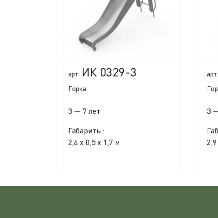
ИК 0329-3
арт.
арт.
Горка
Гор
3 — 7 лет
3 —
Габариты:
Га
2,6 x 0,5 x 1,7 м
2,9