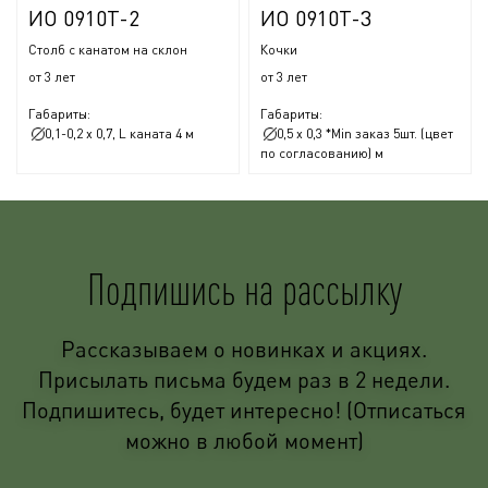
ИО 0910Т-2
ИО 0910Т-3
Столб с канатом на склон
Кочки
от 3 лет
от 3 лет
Габариты:
Габариты:
0,1-0,2 x 0,7, L каната 4 м
0,5 x 0,3 *Min заказ 5шт. (цвет
по согласованию) м
Подпишись на рассылку
Рассказываем о новинках и акциях.
Присылать письма будем раз в 2 недели.
Подпишитесь, будет интересно! (Отписаться
можно в любой момент)