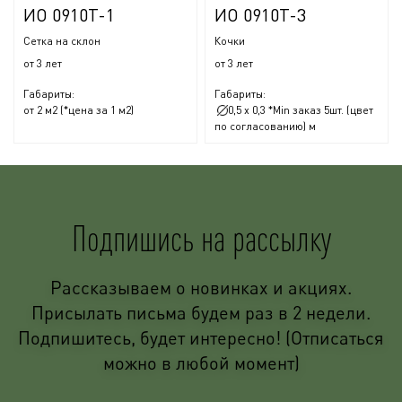
ИО 0910Т-1
ИО 0910Т-3
Сетка на склон
Кочки
от 3 лет
от 3 лет
Габариты:
Габариты:
от 2 м2 (*цена за 1 м2)
0,5 x 0,3 *Min заказ 5шт. (цвет
по согласованию) м
Подпишись на рассылку
Рассказываем о новинках и акциях.
Присылать письма будем раз в 2 недели.
Подпишитесь, будет интересно! (Отписаться
можно в любой момент)