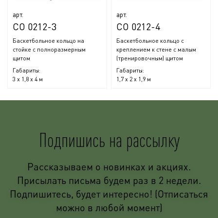
арт.
арт.
СО 0212-3
СО 0212-4
Баскетбольное кольцо на
Баскетбольное кольцо с
стойке с полноразмерным
креплением к стене с малым
щитом
(тренировочным) щитом
Габариты:
Габариты:
3 x 1,8 x 4 м
1,7 х 2 х 1,9 м
Подпишись на рассылку
Рассказываем о новинках и акциях.
Присылать письма будем раз в 2 недели.
Подпишитесь, будет интересно! (Отписаться
можно в любой момент)