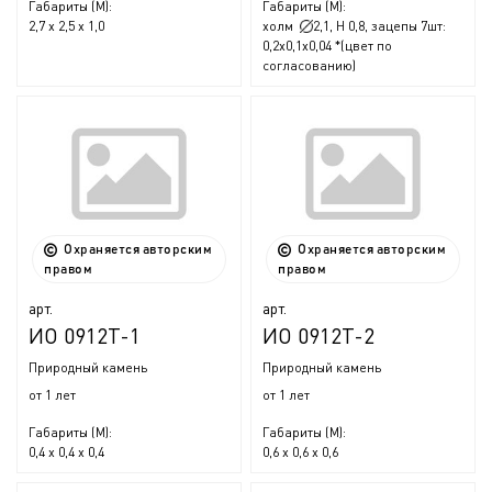
Габариты (М):
Габариты (М):
2,7 х 2,5 х 1,0
холм
2,1, Н 0,8, зацепы 7шт:
0,2x0,1x0,04 *(цвет по
согласованию)
Охраняется авторским
Охраняется авторским
правом
правом
арт.
арт.
ИО 0912Т-1
ИО 0912Т-2
Природный камень
Природный камень
от 1 лет
от 1 лет
Габариты (М):
Габариты (М):
0,4 x 0,4 х 0,4
0,6 x 0,6 х 0,6