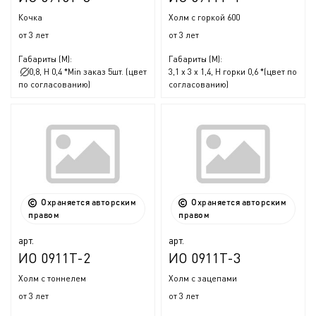
Кочка
Холм с горкой 600
от 3 лет
от 3 лет
Габариты (М):
Габариты (М):
0,8, Н 0,4 *Min заказ 5шт. (цвет
3,1 x 3 x 1,4, Н горки 0,6 *(цвет по
по согласованию)
согласованию)
Охраняется авторским
Охраняется авторским
правом
правом
арт.
арт.
ИО 0911Т-2
ИО 0911Т-3
Холм с тоннелем
Холм с зацепами
от 3 лет
от 3 лет