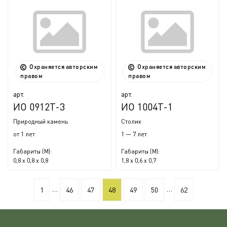
Охраняется авторским
Охраняется авторским
правом
правом
арт.
арт.
ИО 0912Т-3
ИО 1004Т-1
Природный камень
Столик
от 1 лет
1 — 7 лет
Габариты (М):
Габариты (М):
0,8 x 0,8 х 0,8
1,8 x 0,6 x 0,7
...
...
1
46
47
48
49
50
62